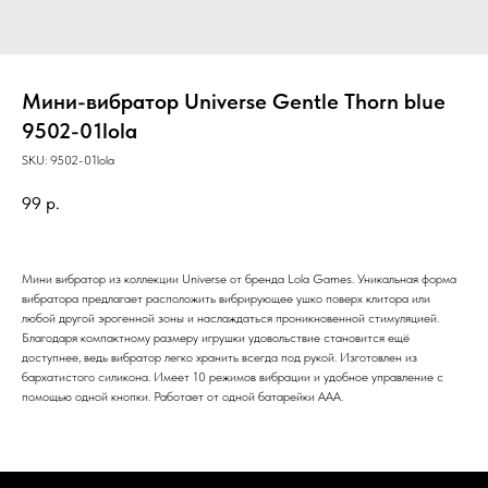
Мини-вибратор Universe Gentle Thorn blue
9502-01lola
SKU:
9502-01lola
99
р.
Мини вибратор из коллекции Universe от бренда Lola Games. Уникальная форма
вибратора предлагает расположить вибрирующее ушко поверх клитора или
любой другой эрогенной зоны и наслаждаться проникновенной стимуляцией.
Благодаря компактному размеру игрушки удовольствие становится ещё
доступнее, ведь вибратор легко хранить всегда под рукой. Изготовлен из
бархатистого силикона. Имеет 10 режимов вибрации и удобное управление с
помощью одной кнопки. Работает от одной батарейки ААА.