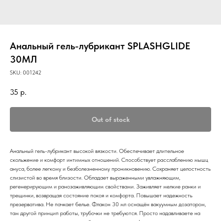
Анальный гель-лубрикант SPLASHGLIDE
30МЛ
SKU:
001242
35
р.
Out of stock
Анальный гель-лубрикант высокой вязкости. Обеспечивает длительное
скольжение и комфорт интимных отношений. Способствует расслаблению мышц
ануса, более легкому и безболезненному проникновению. Сохраняет целостность
слизистой во время близости. Обладает выраженными увлажняющим,
регенерирующим и ранозаживляющим свойствами. Заживляет мелкие ранки и
трещинки, возвращая состояние покоя и комфорта. Повышает надежность
презерватива. Не пачкает белье. Флакон 30 мл оснащён вакуумным дозатором,
там другой принцип работы, трубочки не требуются. Просто надавливаете на