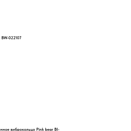
а BW-022107
нное виброкольцо Pink bear BI-