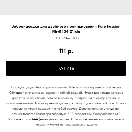
Вибронасадка для двойного проникновения Pure Passion
Flirti1204-01lola
SKU:
1204-01lola
111
р.
КУПИТЬ
Насадка для двойного проникновения Flirtini из гипоаллергенного силикона.
Обладает анатомически верной и гибкой формой. Имеет два кольца, которые
крепятся на основание пениса и мошонку. Внутренний диаметр кольца на
основание члена– 3см, внутренний диаметр кольца под мошонку – 4,5см. Кольца
хорошо тянутся и подходит на любой размер. Дополнительная стимуляция
осуществляется благодаря вибропуле с 10 скоростями. Она работает от 1
батарейки типа ААА (не входит в комплект). Легко извлекается из силиконовой
насадки и может использоваться отдельно.