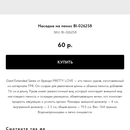
Насадка на пенис BI-026258
SKU:
BI-026258
60
р.
КУПИТЬ
Gerd Extended Series от бренда PRETTY LOVE — это пенис-рукав, изготовленный
из материала TPR. Он создан для увеличения длины и объема пениса, добавляя
7.6 см в длину. Рукав имеет реалистичный вид, который имитирует внешний вид
настоящего пениса, и оснащен ремешком, обхватывающим яички, что помогает
продлить эякуляцию и усилить оргазм. Размеры: внешний диаметр — 4 см,
внутренний диаметр — 2.3 см, общая длина — 19.5 см. Вес: 164 грамма.
Водонепроницаем и легко очищается.
Смотрите так же