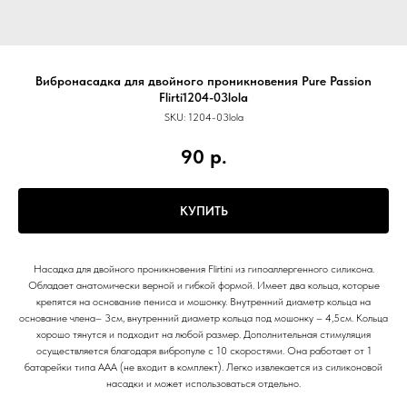
Вибронасадка для двойного проникновения Pure Passion
Flirti1204-03lola
SKU:
1204-03lola
90
р.
КУПИТЬ
Насадка для двойного проникновения Flirtini из гипоаллергенного силикона.
Обладает анатомически верной и гибкой формой. Имеет два кольца, которые
крепятся на основание пениса и мошонку. Внутренний диаметр кольца на
основание члена– 3см, внутренний диаметр кольца под мошонку – 4,5см. Кольца
хорошо тянутся и подходит на любой размер. Дополнительная стимуляция
осуществляется благодаря вибропуле с 10 скоростями. Она работает от 1
батарейки типа ААА (не входит в комплект). Легко извлекается из силиконовой
насадки и может использоваться отдельно.