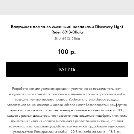
Вакуумная помпа со сменными насадками Discovery Light
Rider 6913-01lola
SKU:
6913-01lola
100
р.
КУПИТЬ
Разработанная для усиления эрекции и увеличения ее продолжительности
вакуумная помпа создает оптимальное давление, а прочная прозрачная колба
позволяет контролировать процесс. Удобная система сброса воздуха,
управляемая одним нажатием кнопки, обеспечивает безопасность и комфорт во
время использования. В комплекте четыре сменные насадки из мягкого TPE,
каждая с разным диаметром, что позволяет индивидуально подобрать плотность
прилегания. Одна из насадок выполнена в реалистичном дизайне, что дает
возможность использовать устройство как мастурбатор, добавляя еще больше
удовольствия. Размеры: длина колбы – 20,5 см, рабочая длина – 18,5 см,