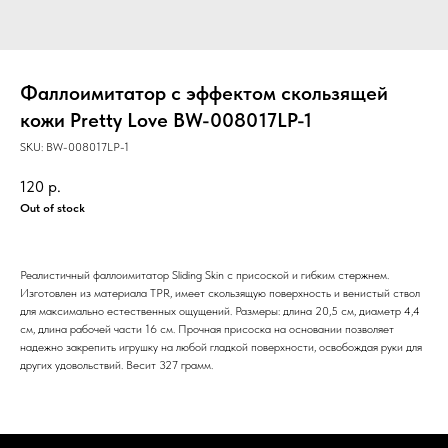
Фаллоимитатор с эффектом скользящей
кожи Pretty Love BW-008017LP-1
SKU:
BW-008017LP-1
120
р.
Out of stock
Реалистичный фаллоимитатор Sliding Skin с присоской и гибким стержнем.
Изготовлен из материала TPR, имеет скользящую поверхность и венистый ствол
для максимально естественных ощущений. Размеры: длина 20,5 см, диаметр 4,4
см, длина рабочей части 16 см. Прочная присоска на основании позволяет
надежно закрепить игрушку на любой гладкой поверхности, освобождая руки для
других удовольствий. Весит 327 грамм.